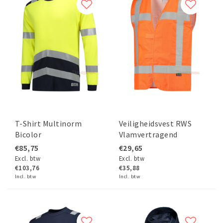
T-Shirt Multinorm
Veiligheidsvest RWS
Bicolor
Vlamvertragend
Antistatisch
€85,75
€29,65
Excl. btw
Excl. btw
€103,76
€35,88
Incl. btw
Incl. btw