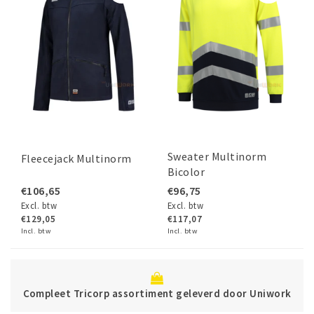
Sweater Multinorm
Fleecejack Multinorm
Bicolor
€106,65
€96,75
Excl. btw
Excl. btw
€129,05
€117,07
Incl. btw
Incl. btw
B
et Tricorp assortiment geleverd door Uniwork