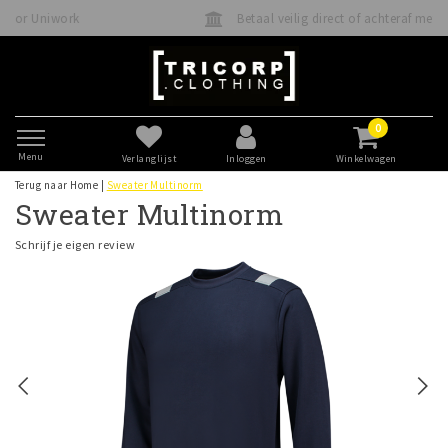
Betaal veilig direct of achteraf met Klarna
0
Menu
Verlanglijst
Inloggen
Winkelwagen
Terug naar Home
|
Sweater Multinorm
Sweater Multinorm
Schrijf je eigen review