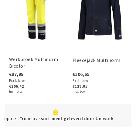
Werkbroek Multinorm
Fleecejack Multinorm
Bicolor
€87,95
€106,65
Excl. btw
Excl. btw
€106,42
€129,05
Incl. btw
Incl. btw
Betaal veilig direct of achter
verd door Uniwork