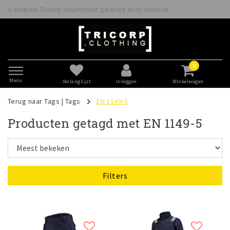
d door Uniwork
Betaal veilig direct of achteraf met
0
Menu
Verlanglijst
Inloggen
Winkelwagen
Terug naar Tags
|
Tags
EN 1149-5
Producten getagd met EN 1149-5
Filters