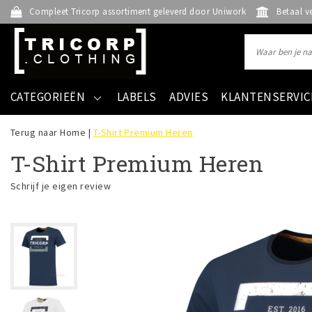
Compleet Tricorp assortiment geleverd door Uniwork
Betaal v
CATEGORIEËN
LABELS
ADVIES
KLANTENSERVIC
Terug naar Home
|
T-Shirt Premium Heren
T-Shirt Premium Heren
Schrijf je eigen review