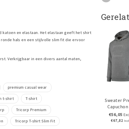
Gerela
katoen en elastaan. Het elastaan geeft het shirt
onde hals en een stijlvolle slim fit die ervoor
rst. Verkrijgbaar in een divers aantal maten,
premium casual wear
h t-shirt
T-shirt
Sweater P
Capuchon
orp
Tricorp Premium
€56,05
Exc
€67,82
en
Tricorp T-shirt Slim Fit
Inc