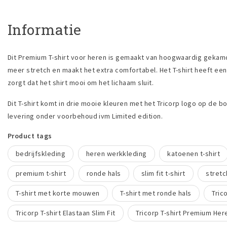
Informatie
Dit Premium T-shirt voor heren is gemaakt van hoogwaardig gekamd 
meer stretch en maakt het extra comfortabel. Het T-shirt heeft een r
zorgt dat het shirt mooi om het lichaam sluit.
Dit T-shirt komt in drie mooie kleuren met het Tricorp logo op de bo
levering onder voorbehoud ivm Limited edition.
Product tags
bedrijfskleding
heren werkkleding
katoenen t-shirt
premium t-shirt
ronde hals
slim fit t-shirt
stretc
T-shirt met korte mouwen
T-shirt met ronde hals
Tric
Tricorp T-shirt Elastaan Slim Fit
Tricorp T-shirt Premium Her