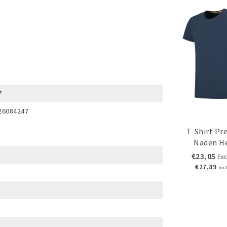
7
26084247
T-Shirt P
Naden H
€23,05
Exc
€27,89
Inc