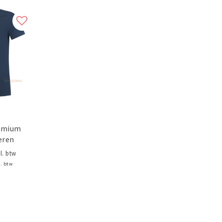
remium
eren
l. btw
l. btw