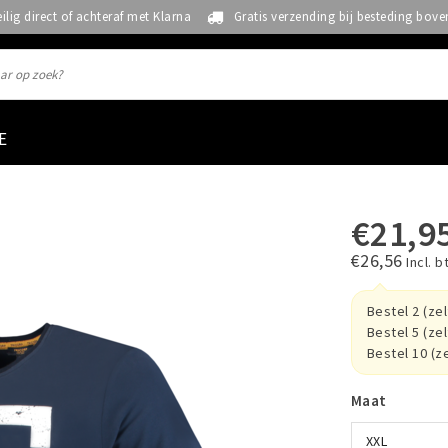
eilig direct of achteraf met Klarna
Gratis verzending bij besteding bove
E
€21,9
€26,56
Incl. b
Bestel 2 (ze
Bestel 5 (ze
Bestel 10 (z
Maat
XXL