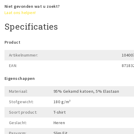
Niet gevonden wat u zoekt?
Laat ons helpen!
Specificaties
Product
Artikelnummer:
10400
EAN:
87183
Eigenschappen
Materiaal:
95% Gekamd katoen, 5% Elastaan
Stofgewicht:
180 g/m²
Soort product:
T-shirt
Geslacht:
Heren
Pasvorm:
Slim Fit