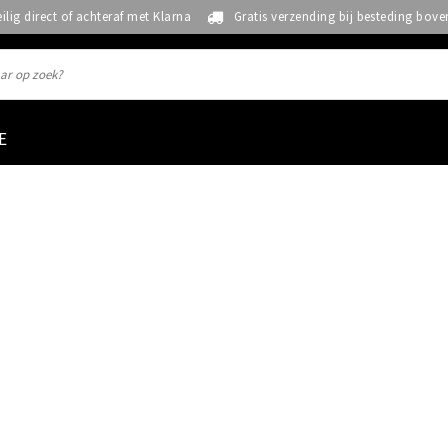
eilig direct of achteraf met Klarna
Gratis verzending bij besteding bove
E