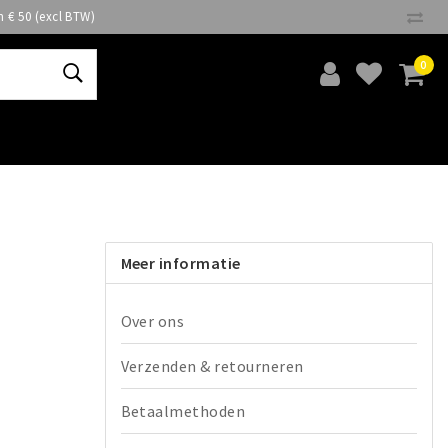
n € 50 (excl BTW)
0
Meer informatie
Over ons
Verzenden & retourneren
Betaalmethoden