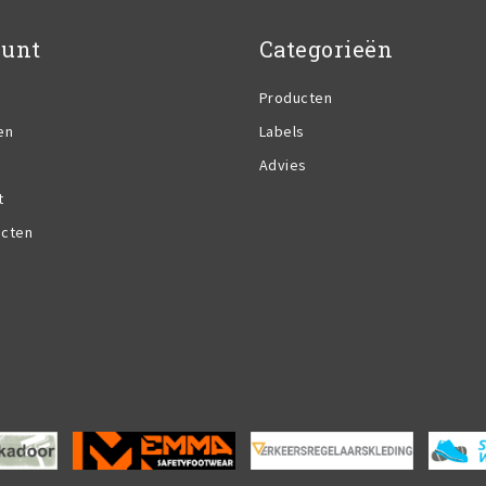
ount
Categorieën
Producten
en
Labels
Advies
t
ucten