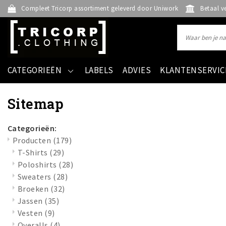
Compleet Tricorp assortiment geleverd door Uniwork
Betaal v
CATEGORIEËN
LABELS
ADVIES
KLANTENSERVIC
Sitemap
Categorieën:
Producten
(179)
T-Shirts
(29)
Poloshirts
(28)
Sweaters
(28)
Broeken
(32)
Jassen
(35)
Vesten
(9)
Overalls
(4)