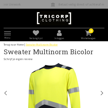
Betaal veilig direct of achteraf met Klarna
0
Menu
Verlanglijst
Inloggen
Winkelwagen
Terug naar Home
|
Sweater Multinorm Bicolor
Sweater Multinorm Bicolor
Schrijf je eigen review