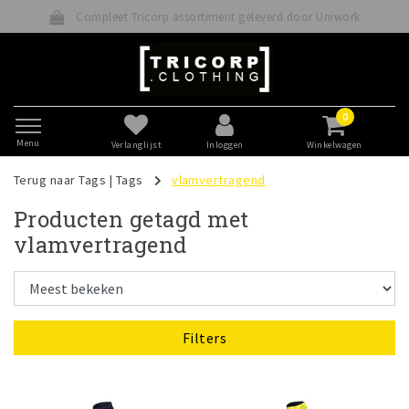
Compleet Tricorp assortiment geleverd door Uniwork
0
Menu
Verlanglijst
Inloggen
Winkelwagen
Terug naar Tags
|
Tags
vlamvertragend
Producten getagd met
vlamvertragend
Filters