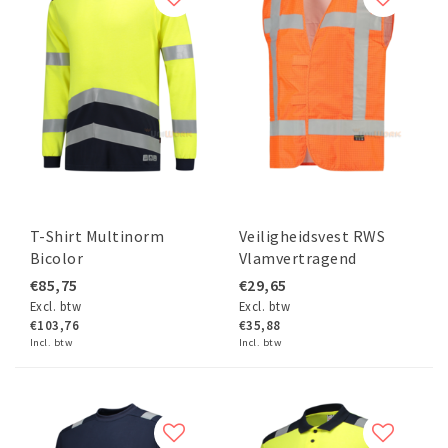
T-Shirt Multinorm
Veiligheidsvest RWS
Bicolor
Vlamvertragend
Antistatisch
€85,75
€29,65
Excl. btw
Excl. btw
€103,76
€35,88
Incl. btw
Incl. btw