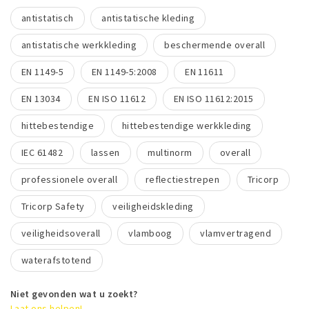
antistatisch
antistatische kleding
antistatische werkkleding
beschermende overall
EN 1149-5
EN 1149-5:2008
EN 11611
EN 13034
EN ISO 11612
EN ISO 11612:2015
hittebestendige
hittebestendige werkkleding
IEC 61482
lassen
multinorm
overall
professionele overall
reflectiestrepen
Tricorp
Tricorp Safety
veiligheidskleding
veiligheidsoverall
vlamboog
vlamvertragend
waterafstotend
Niet gevonden wat u zoekt?
Laat ons helpen!