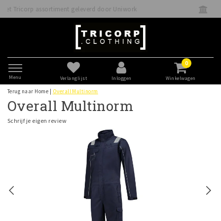
door Uniwork
Betaal veilig direct of achteraf met K
0
Menu
Verlanglijst
Inloggen
Winkelwagen
Terug naar Home
|
Overall Multinorm
Overall Multinorm
Schrijf je eigen review