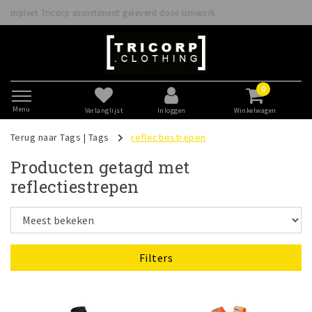
iwork
Betaal veilig direct of achteraf met Klarna
0
Menu
Verlanglijst
Inloggen
Winkelwagen
Terug naar Tags
|
Tags
reflectiestrepen
Producten getagd met
reflectiestrepen
Filters