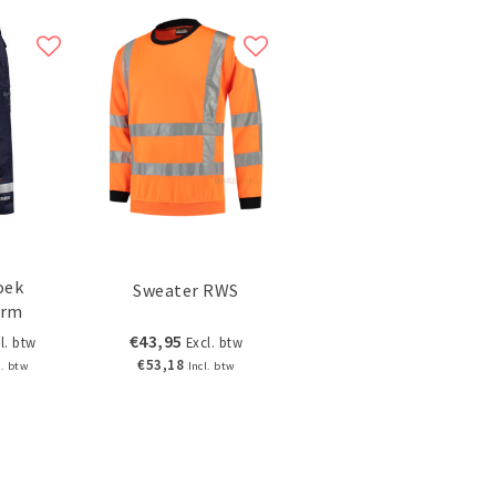
oek
Sweater RWS
orm
€43,95
l. btw
Excl. btw
€53,18
l. btw
Incl. btw