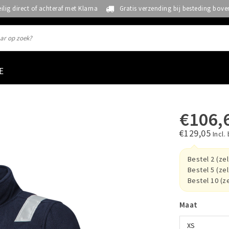
eilig direct of achteraf met Klarna
Gratis verzending bij besteding bove
E
€106,
€129,05
Incl.
Bestel 2 (ze
Bestel 5 (ze
Bestel 10 (z
Maat
XS