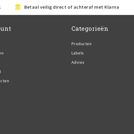
k
Betaal veilig direct of achteraf met Klarna
ount
Categorieën
Producten
en
Labels
Advies
t
ucten