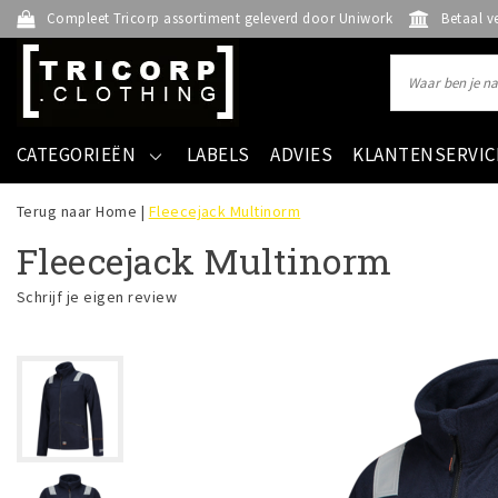
Compleet Tricorp assortiment geleverd door Uniwork
Betaal v
CATEGORIEËN
LABELS
ADVIES
KLANTENSERVIC
Terug naar Home
|
Fleecejack Multinorm
Fleecejack Multinorm
Schrijf je eigen review