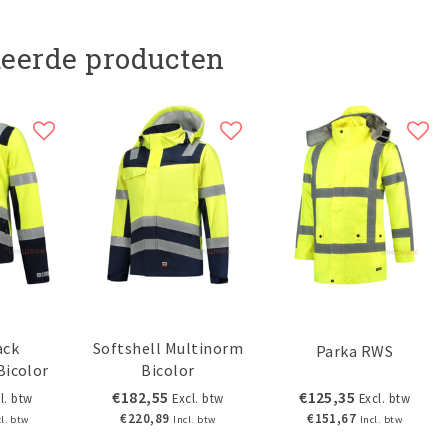
teerde producten
ack
Softshell Multinorm
Parka RWS
Bicolor
Bicolor
€182,55
€125,35
l. btw
Excl. btw
Excl. btw
€220,89
€151,67
cl. btw
Incl. btw
Incl. btw