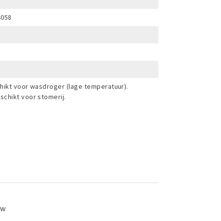
4058
hikt voor wasdroger (lage temperatuur).
chikt voor stomerij.
ew