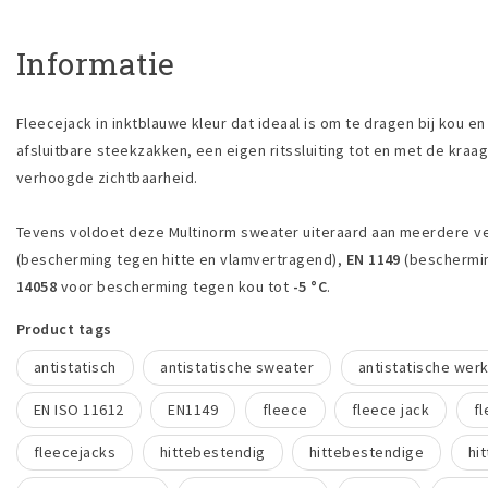
Informatie
Fleecejack in inktblauwe kleur dat ideaal is om te dragen bij kou e
afsluitbare steekzakken, een eigen ritssluiting tot en met de kra
verhoogde zichtbaarheid.
Tevens voldoet deze Multinorm sweater uiteraard aan meerdere vei
(bescherming tegen hitte en vlamvertragend),
EN 1149
(beschermin
14058
voor bescherming tegen kou tot
-5 °C
.
Product tags
antistatisch
antistatische sweater
antistatische wer
EN ISO 11612
EN1149
fleece
fleece jack
f
fleecejacks
hittebestendig
hittebestendige
hi