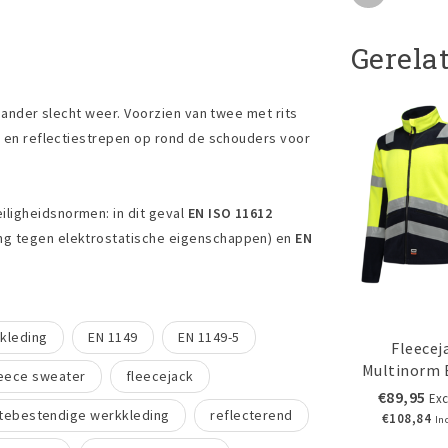
Gerela
n ander slecht weer. Voorzien van twee met rits
ag en reflectiestrepen op rond de schouders voor
ligheidsnormen: in dit geval
EN ISO 11612
g tegen elektrostatische eigenschappen) en
EN
kkleding
EN 1149
EN 1149-5
Fleecej
Multinorm 
leece sweater
fleecejack
€89,95
Exc
ttebestendige werkkleding
reflecterend
€108,84
In