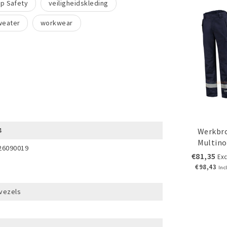
rp Safety
veiligheidskleding
weater
workwear
4
Werkbr
Multin
26090019
€81,35
Exc
€98,43
Inc
vezels