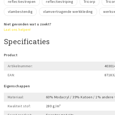
reflectiestrepen
reflectiestriping
Tricorp
Trico
vlambestendig
vlamvertragende werkkleding
werks
Niet gevonden wat u zoekt?
Laat ons helpen!
Specificaties
Product
Artikelnummer:
40301
EAN:
87183
Eigenschappen
Materiaal:
60% Modacryl / 39% Katoen / 1% andere 
Kwaliteit stof:
280 g/m²