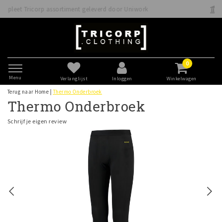
oor Uniwork
Betaal veilig direct of achteraf met Kl
0
Menu
Verlanglijst
Inloggen
Winkelwagen
Terug naar Home
|
Thermo Onderbroek
Thermo Onderbroek
Schrijf je eigen review