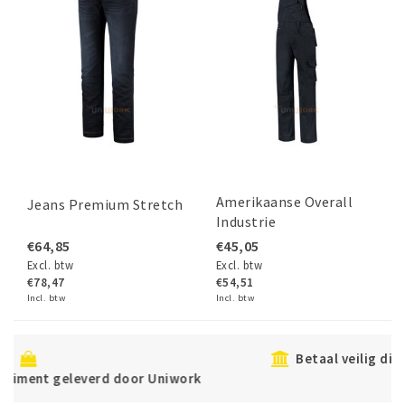
Amerikaanse Overall
Jeans Premium Stretch
Industrie
€64,85
€45,05
Excl. btw
Excl. btw
€78,47
€54,51
Incl. btw
Incl. btw
Betaal veilig direct of achteraf met Klarna
rk