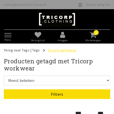
Betaal veilig direct of achteraf met Klarna
0
Menu
Verlanglijst
Inloggen
Winkelwagen
Terug naar Tags
|
Tags
Tricorp workwear
Producten getagd met Tricorp
workwear
Filters