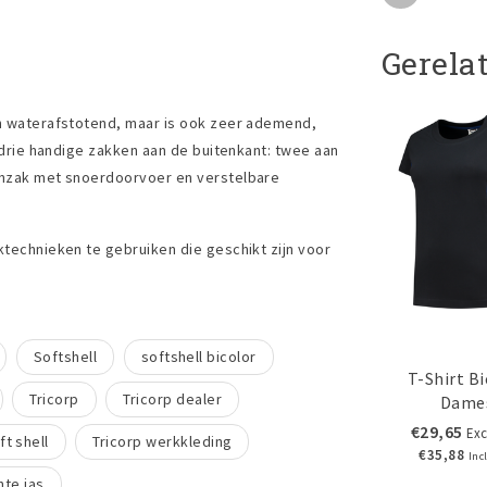
Gerela
en waterafstotend, maar is ook zeer ademend,
t drie handige zakken aan de buitenkant: twee aan
nenzak met snoerdoorvoer en verstelbare
ktechnieken te gebruiken die geschikt zijn voor
Softshell
softshell bicolor
T-Shirt Bi
Tricorp
Tricorp dealer
Dame
€29,65
Exc
ft shell
Tricorp werkkleding
€35,88
Inc
hte jas