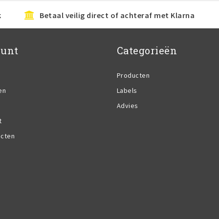
k
Betaal veilig direct of achteraf met Klarna
ount
Categorieën
Producten
en
Labels
Advies
t
ucten