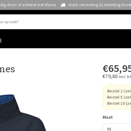
eilig direct of achteraf met Klarna
Gratis verzending bij besteding bove
E
€65,9
ames
€79,80
Incl. b
Bestel 2 (ze
Bestel 5 (ze
Bestel 10 (z
Maat
XS