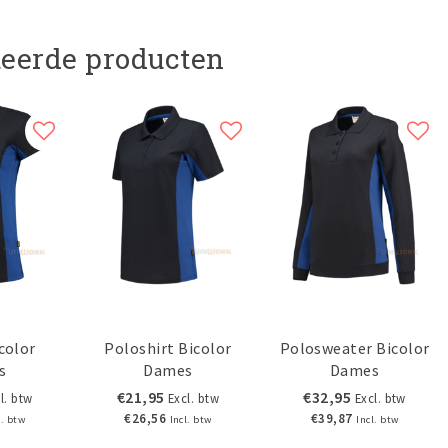
teerde producten
color
Poloshirt Bicolor
Polosweater Bicolor
s
Dames
Dames
€21,95
€32,95
l. btw
Excl. btw
Excl. btw
€26,56
€39,87
l. btw
Incl. btw
Incl. btw