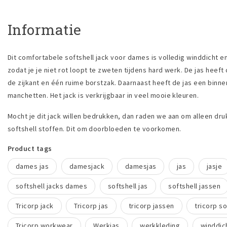
Informatie
Dit comfortabele softshell jack voor dames is volledig winddicht 
zodat je je niet rot loopt te zweten tijdens hard werk. De jas heef
de zijkant en één ruime borstzak. Daarnaast heeft de jas een bin
manchetten. Het jack is verkrijgbaar in veel mooie kleuren.
Mocht je dit jack willen bedrukken, dan raden we aan om alleen dru
softshell stoffen. Dit om doorbloeden te voorkomen.
Product tags
dames jas
damesjack
damesjas
jas
jasje
softshell jacks dames
softshell jas
softshell jassen
Tricorp jack
Tricorp jas
tricorp jassen
tricorp so
Tricorp workwear
Werkjas
werkkleding
winddic