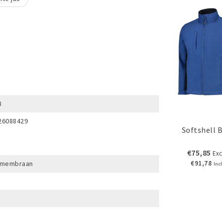
8
26088429
Softshell B
€75,85
Exc
€91,78
U membraan
Inc