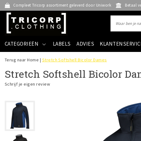
Compleet Tricorp assortiment geleverd door Uniwork
Betaal v
CATEGORIEËN
LABELS
ADVIES
KLANTENSERVIC
Terug naar Home
|
Stretch Softshell Bicolor Dames
Stretch Softshell Bicolor D
Schrijf je eigen review