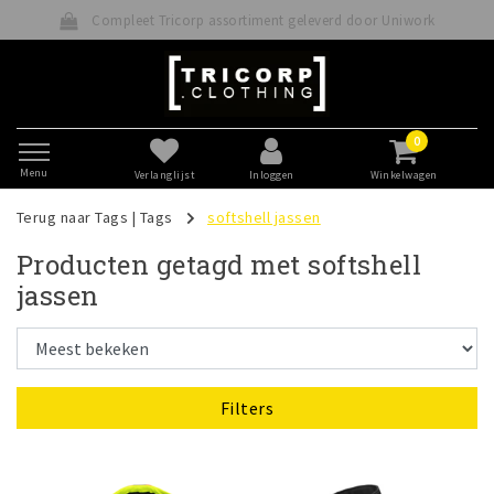
Compleet Tricorp assortiment geleverd door Uniwork
0
Menu
Verlanglijst
Inloggen
Winkelwagen
Terug naar Tags
|
Tags
softshell jassen
Producten getagd met softshell
jassen
Filters