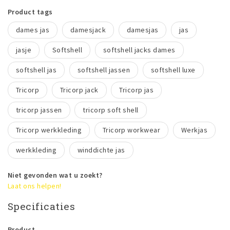
Product tags
dames jas
damesjack
damesjas
jas
jasje
Softshell
softshell jacks dames
softshell jas
softshell jassen
softshell luxe
Tricorp
Tricorp jack
Tricorp jas
tricorp jassen
tricorp soft shell
Tricorp werkkleding
Tricorp workwear
Werkjas
werkkleding
winddichte jas
Niet gevonden wat u zoekt?
Laat ons helpen!
Specificaties
Product