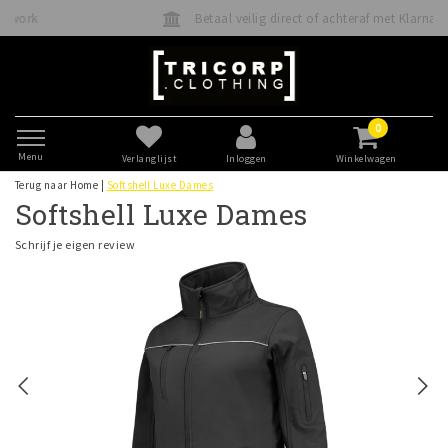
Betaal veilig direct of achteraf met Klarna
0
Menu
Verlanglijst
Inloggen
Winkelwagen
Terug naar Home
|
Softshell Luxe Dames
Softshell Luxe Dames
Schrijf je eigen review