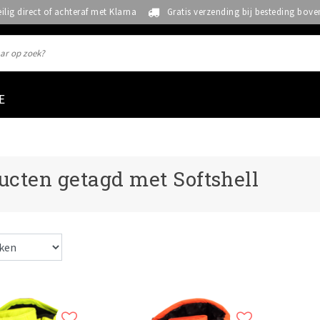
eilig direct of achteraf met Klarna
Gratis verzending bij besteding bove
E
ucten getagd met Softshell