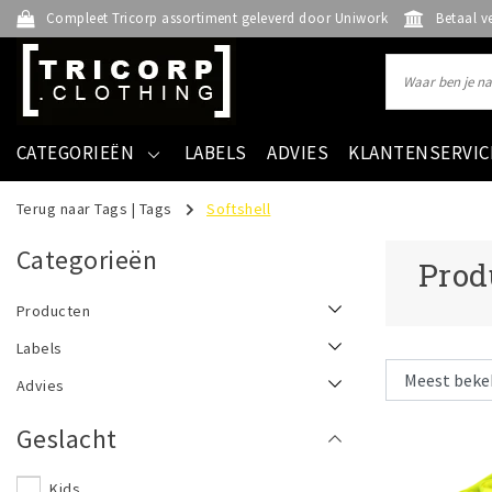
Compleet Tricorp assortiment geleverd door Uniwork
Betaal v
CATEGORIEËN
LABELS
ADVIES
KLANTENSERVIC
Terug naar Tags
|
Tags
Softshell
Categorieën
Prod
Producten
Labels
Advies
Geslacht
Kids