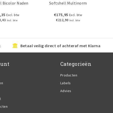
l Bicolor Naden
Softshell Multinorm
,35
€175,95
Excl. btw
Excl. btw
8,43
€212,90
Incl. btw
Incl. btw
k
Betaal veilig direct of achteraf met Klarna
ount
Categorieën
Producten
en
Labels
Advies
t
ucten