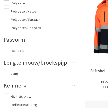
Polyester
Fluor geel
Polyester/Katoen
Fluor oranje
Polyester/Elastaan
Polyester/Spandex
Pasvorm
Basic Fit
Lengte mouw/broekspijp
Softshell
Lang
€12
Kenmerk
€14
High visibility
Reflectiestriping