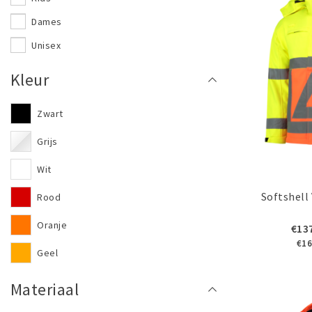
Dames
Unisex
Kleur
Zwart
Grijs
Wit
Softshell
Rood
Oranje
€13
€16
Geel
Groen
Materiaal
Blauw