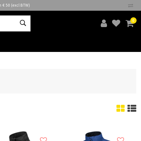
n € 50 (excl BTW)
0