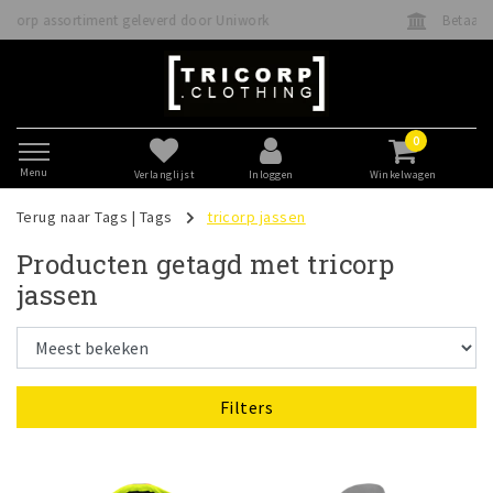
Betaal veilig direct of achteraf met Klarna
0
Menu
Verlanglijst
Inloggen
Winkelwagen
Terug naar Tags
|
Tags
tricorp jassen
Producten getagd met tricorp
jassen
Filters