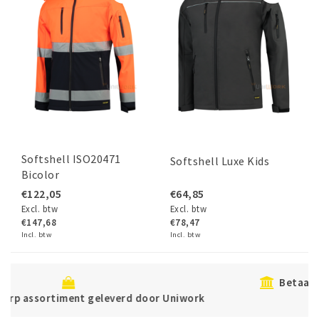
Softshell ISO20471
Softshell Luxe Kids
Bicolor
€122,05
€64,85
Excl. btw
Excl. btw
€147,68
€78,47
Incl. btw
Incl. btw
Betaal veilig direct of achteraf met Klarna
work