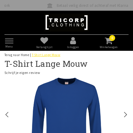
Betaal veilig direct of achteraf met Klarna
0
Menu
Verlanglijst
Inloggen
Winkelwagen
Terug naar Home
|
T-Shirt Lange Mouw
T-Shirt Lange Mouw
Schrijf je eigen review