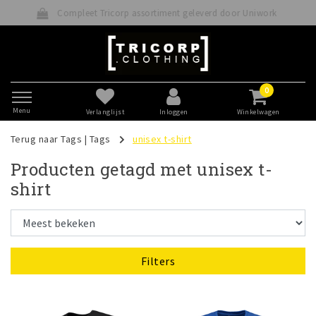
sortiment geleverd door Uniwork
Betaal veilig dir
0
Menu
Verlanglijst
Inloggen
Winkelwagen
Terug naar Tags
|
Tags
unisex t-shirt
Producten getagd met unisex t-
shirt
Filters