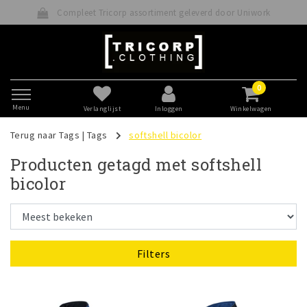
Compleet Tricorp assortiment geleverd door Uniwork
0
Menu
Verlanglijst
Inloggen
Winkelwagen
Terug naar Tags
|
Tags
softshell bicolor
Producten getagd met softshell
bicolor
Filters