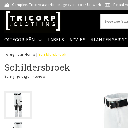
Compleet Tricorp assortiment geleverd door Uniwork
Betaal v
CATEGORIEËN
LABELS
ADVIES
KLANTENSERVIC
Terug naar Home
|
Schildersbroek
Schildersbroek
Schrijf je eigen review