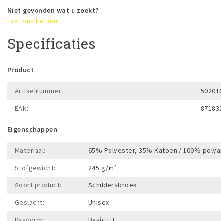
Niet gevonden wat u zoekt?
Laat ons helpen!
Specificaties
Product
Artikelnummer:
50201
EAN:
87183
Eigenschappen
Materiaal:
65% Polyester, 35% Katoen / 100% poly
Stofgewicht:
245 g/m²
Soort product:
Schildersbroek
Geslacht:
Unisex
Pasvorm:
Basic Fit