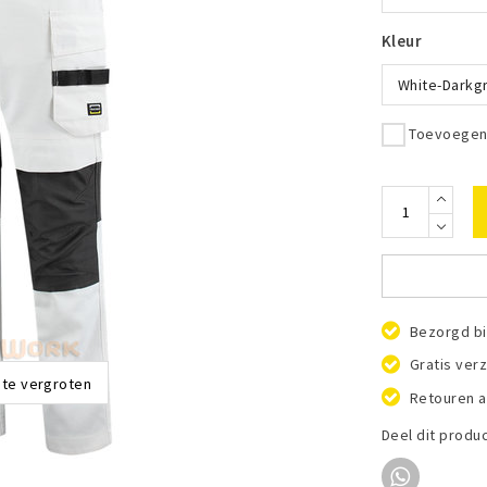
Kleur
White-Darkg
Toevoegen 
Bezorgd bi
Gratis ver
 te vergroten
Retouren a
Deel dit produ