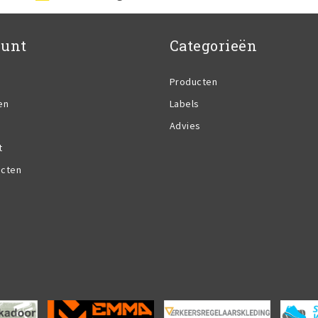
ount
Categorieën
Producten
en
Labels
Advies
t
ucten