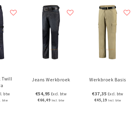
 Twill
Jeans Werkbroek
Werkbroek Basis
ra
€54,95
€37,35
l. btw
Excl. btw
Excl. btw
€66,49
€45,19
l. btw
Incl. btw
Incl. btw