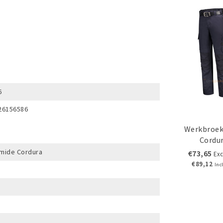
6
26156586
Werkbroek
Cordu
amide Cordura
€73,65
Exc
€89,12
Inc