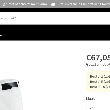
eilig direct of achteraf met Klarna
Gratis verzending bij besteding bove
E
€67,0
€81,13
Incl. b
Bestel 2 (ze
Bestel 5 (ze
Bestel 10 (z
Maat
44