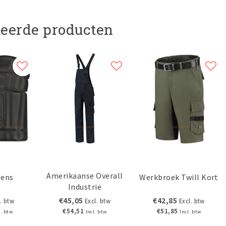
teerde producten
Amerikaanse Overall
sens
Werkbroek Twill Kort
Industrie
€45,05
€42,85
. btw
Excl. btw
Excl. btw
€54,51
€51,85
l. btw
Incl. btw
Incl. btw