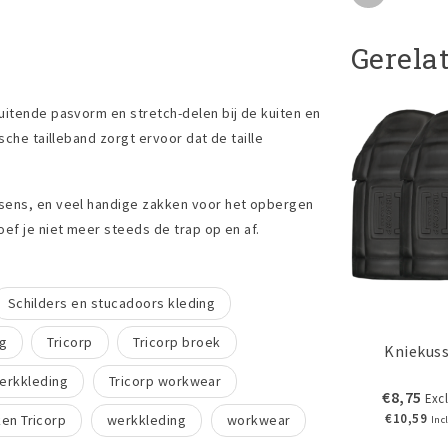
Gerela
uitende pasvorm en stretch-delen bij de kuiten en
sche tailleband zorgt ervoor dat de taille
ssens, en veel handige zakken voor het opbergen
ef je niet meer steeds de trap op en af.
Schilders en stucadoors kleding
ng
Tricorp
Tricorp broek
Kniekus
werkkleding
Tricorp workwear
€8,75
Excl
€10,59
en Tricorp
werkkleding
workwear
Inc