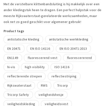
Met de verstelbare klittenbandsluiting is hij makkelijk over een
ander kledingstuk heen te dragen. Een perfect hulpstuk voor de
meeste Rijkswaterstaat-gerelateerde werkzaamheden, maar
ook net zo goed geschikt voor algemener gebruik!
Product tags
antistatische kleding
antistatische werkkleding
EN 20471
EN ISO 14116
EN ISO 20471:2013
EN1149
fluorescerend vest
fluorescererend
hi-vis
high visibility
ISO 14116
reflecterende strepen
reflectiestriping
Rijkswaterstaat
RWS
Tricorp
Tricorp Safety
veiligheidshesje
veiligheidskleding
veiligheidsvest