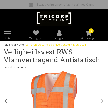
Betaal veilig direct of achteraf met Klarna
0
Menu
Verlanglijst
Inloggen
Winkelwagen
Terug naar Home
|
Veiligheidsvest RWS Vlamvertragend Antistatisch
Veiligheidsvest RWS
Vlamvertragend Antistatisch
Schrijf je eigen review