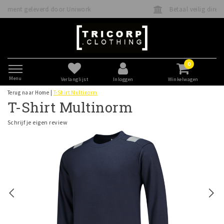
rk
Betaal veilig direct of achteraf met Klarna
0
Menu
Verlanglijst
Inloggen
Winkelwagen
Terug naar Home
|
T-Shirt Multinorm
T-Shirt Multinorm
Schrijf je eigen review