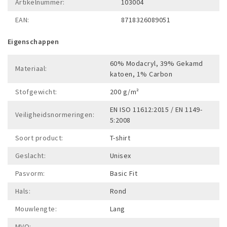
Artikelnummer:
103004
EAN:
8718326089051
Eigenschappen
60% Modacryl, 39% Gekamd
Materiaal:
katoen, 1% Carbon
Stofgewicht:
200 g/m²
EN ISO 11612:2015 / EN 1149-
Veiligheidsnormeringen:
5:2008
Soort product:
T-shirt
Geslacht:
Unisex
Pasvorm:
Basic Fit
Hals:
Rond
Mouwlengte:
Lang
MVO:
-