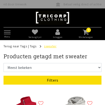
Betaal veilig direct of achteraf met Klarna
0
Menu
Verlanglijst
Inloggen
Winkelwagen
Terug naar Tags
|
Tags
sweater
Producten getagd met sweater
Filters