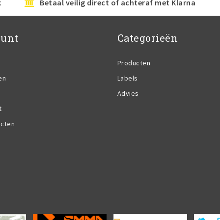
k
Betaal veilig direct of achteraf met Klarna
ount
Categorieën
Producten
en
Labels
Advies
t
ucten