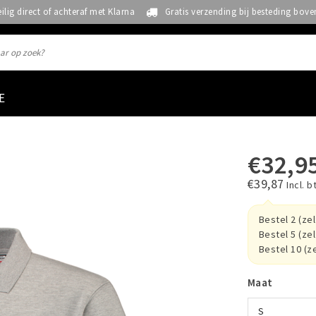
eilig direct of achteraf met Klarna
Gratis verzending bij besteding bove
E
€32,9
€39,87
Incl. b
Bestel 2 (ze
Bestel 5 (ze
Bestel 10 (z
Maat
S