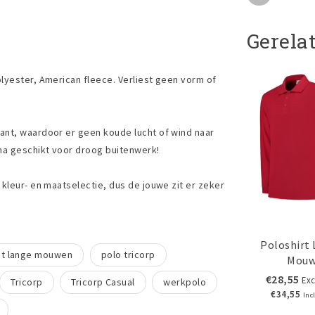
Gerela
lyester, American fleece. Verliest geen vorm of
ant, waardoor er geen koude lucht of wind naar
ma geschikt voor droog buitenwerk!
kleur- en maatselectie, dus de jouwe zit er zeker
Poloshirt
et lange mouwen
polo tricorp
Mou
€28,55
Exc
Tricorp
Tricorp Casual
werkpolo
€34,55
Inc