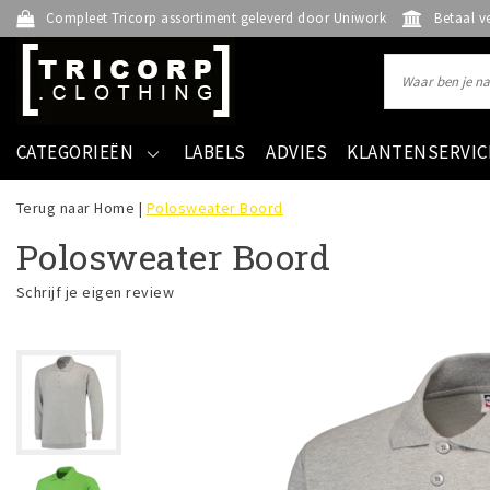
Compleet Tricorp assortiment geleverd door Uniwork
Betaal v
CATEGORIEËN
LABELS
ADVIES
KLANTENSERVIC
Terug naar Home
|
Polosweater Boord
Polosweater Boord
Schrijf je eigen review