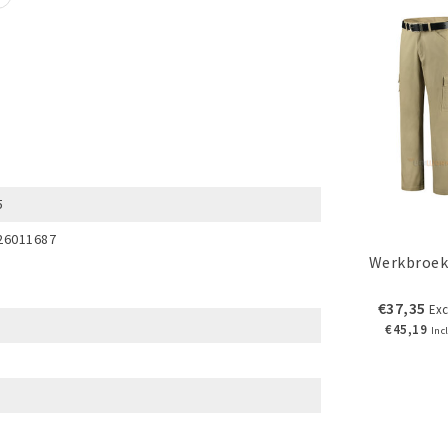
5
26011687
Werkbroek
€37,35
Exc
€45,19
Inc