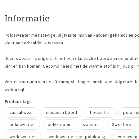
Informatie
Polosweater met stevige, slijtvaste mix van katoen (gekamd) en po
kleur na herhaaldelijk wassen.
Deze sweater is uitgerust met een elastische boord aan de onderk
binnen kan komen. Gecombineerd met de warme stof is hij dus pri
Verder voorzien van een 3-knoopsluiting en neck tape. Uitgebreide 
weten bij!
Product tags
casual wear
elastisch boord
fleece trui
polo m
polosweater
polykatoen
sweater
Sweaters
werksweater
werksweater met polokraag
workwear