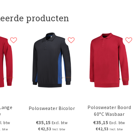
teerde producten
 Lange
Polosweater Boord
Polosweater Bicolor
w
60°C Wasbaar
€35,15
€35,15
l. btw
Excl. btw
Excl. btw
€42,53
€42,53
l. btw
Incl. btw
Incl. btw