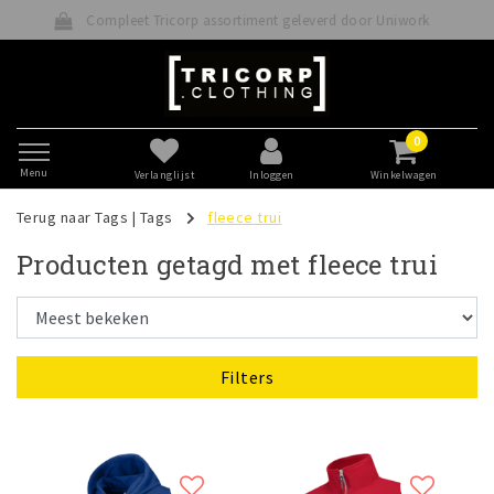
ricorp assortiment geleverd door Uniwork
Betaal v
0
Menu
Verlanglijst
Inloggen
Winkelwagen
Terug naar Tags
|
Tags
fleece trui
Producten getagd met fleece trui
Filters