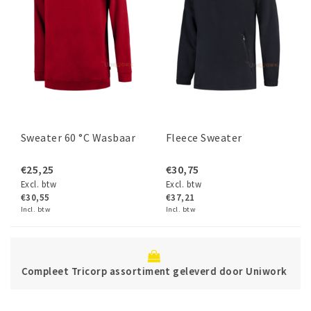
Sweater 60 °C Wasbaar
Fleece Sweater
€25,25
€30,75
Excl. btw
Excl. btw
€30,55
€37,21
Incl. btw
Incl. btw
Betaal ve
orp assortiment geleverd door Uniwork