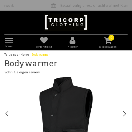
Betaal veilig direct of achteraf met Klarna
0
Menu
Verlanglijst
Inloggen
Winkelwagen
Terug naar Home
|
Bodywarmer
Bodywarmer
Schrijf je eigen review