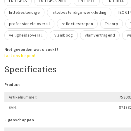
EN 1149-5
EN 1149-5:2008
EN 11611
EN 13034
hittebestendige
hittebestendige werkkleding
IEC 61
professionele overall
reflectiestrepen
Tricorp
veiligheidsoverall
vlamboog
vlamvertragend
w
Niet gevonden wat u zoekt?
Laat ons helpen!
Specificaties
Product
Artikelnummer:
75300
EAN:
87183
Eigenschappen