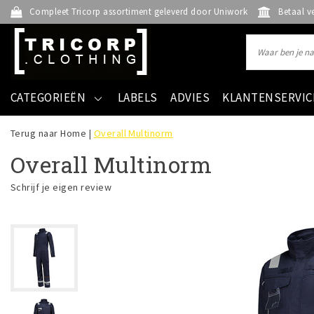
Compleet Tricorp assortiment geleverd door Uniwork
Betaal v
CATEGORIEËN
LABELS
ADVIES
KLANTENSERVIC
Terug naar Home
|
Overall Multinorm
Overall Multinorm
Schrijf je eigen review