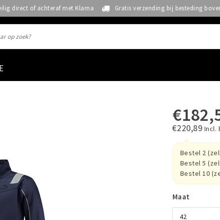
eilig direct of achteraf met Klarna
Gratis verzending bij besteding bove
E
€182,
€220,89
Incl.
Bestel 2 (ze
Bestel 5 (ze
Bestel 10 (z
Maat
42