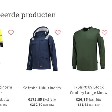
teerde producten
ltinorm
T-Shirt UV Block
Softshell Multinorm
or
Cooldry Lange Mouw
€175,95
€26,35
cl. btw
Excl. btw
Excl. btw
€212,90
€31,88
cl. btw
Incl. btw
Incl. btw