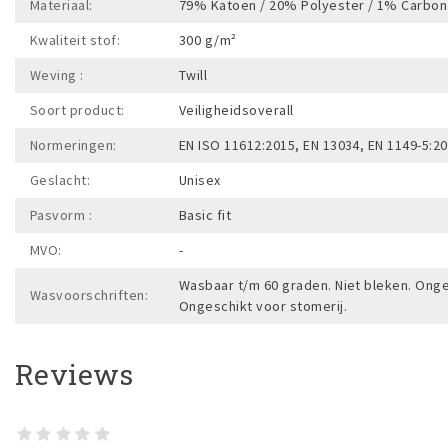
Materiaal:
79% Katoen / 20% Polyester / 1% Carbon
Kwaliteit stof:
300 g/m²
Weving :
Twill
Soort product:
Veiligheidsoverall
Normeringen:
EN ISO 11612:2015, EN 13034, EN 1149-5:20
Geslacht:
Unisex
Pasvorm :
Basic fit
MVO:
-
Wasbaar t/m 60 graden. Niet bleken. Onges
Wasvoorschriften:
Ongeschikt voor stomerij.
Reviews