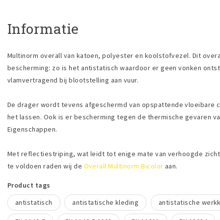
Informatie
Multinorm overall van katoen, polyester en koolstofvezel. Dit overa
bescherming: zo is het antistatisch waardoor er geen vonken ontst
vlamvertragend bij blootstelling aan vuur.
De drager wordt tevens afgeschermd van opspattende vloeibare ch
het lassen. Ook is er bescherming tegen de thermische gevaren v
Eigenschappen.
Met reflectiestriping, wat leidt tot enige mate van verhoogde zich
te voldoen raden wij de
Overall Multinorm Bicolor
aan.
Product tags
antistatisch
antistatische kleding
antistatische werk