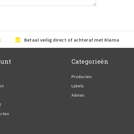
k
Betaal veilig direct of achteraf met Klarna
ount
Categorieën
Producten
en
Labels
Advies
t
ucten