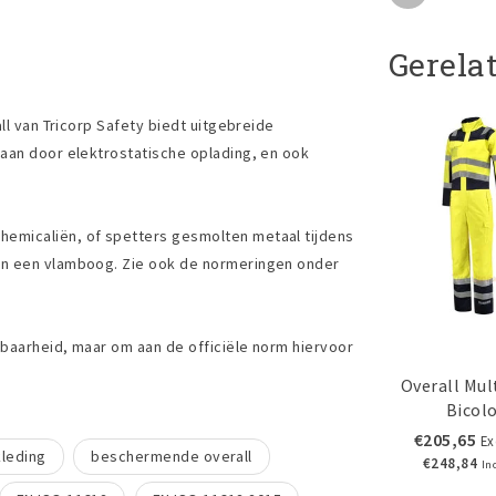
Gerela
ll van Tricorp Safety biedt uitgebreide
aan door elektrostatische oplading, en ook
emicaliën, of spetters gesmolten metaal tijdens
an een vlamboog. Zie ook de normeringen onder
tbaarheid, maar om aan de officiële norm hiervoor
Overall Mu
Bicol
€205,65
Ex
kleding
beschermende overall
€248,84
In