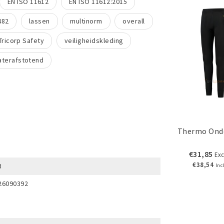
EN ISO 11612
EN ISO 11612:2015
482
lassen
multinorm
overall
Tricorp Safety
veiligheidskleding
aterafstotend
Thermo Ond
€31,85
Exc
€38,54
3
Inc
26090392