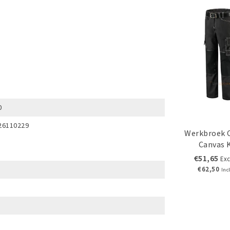
0
26110229
Werkbroek 
Canvas 
€51,65
Exc
€62,50
Inc