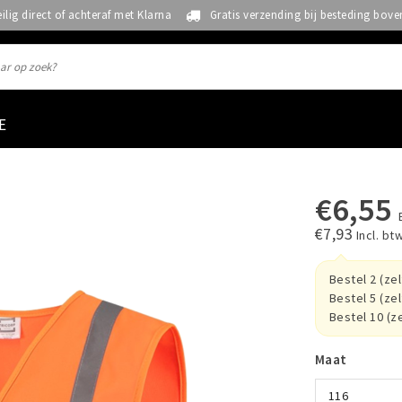
eilig direct of achteraf met Klarna
Gratis verzending bij besteding bove
E
€6,55
s
€7,93
Incl. bt
Bestel 2 (ze
Bestel 5 (ze
Bestel 10 (z
Maat
116