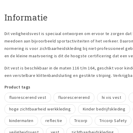
Informatie
Dit veiligheidsvest is speciaal ontworpen om ervoor te zorgen dat
meedoen aan bijvoorbeeld sportactiviteiten of het verkeer. Daarom
normering is voor zichtbaarheidskleding bij niet-professioneel ge
en de kleine maatvoering is dit de hoogste certificering dat een v
Dit vest is beschikbaar in de maten 116 t/m 164, geschikt voor kinde
een verstelbare klittenbandsluiting en gestikte striping. Verkrijgbaa
Product tags
fluorescerend vest
fluorescererend
hi vis vest
hoge zichtbaarheid werkkleding
Kinder bedrijfskleding
kindermaten
reflectie
Tricorp
Tricorp Safety
veiligheidsvest
vest
zichtbaarheidskleding