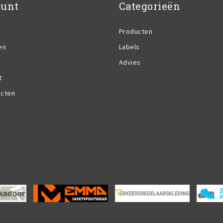
ount
Categorieën
Producten
en
Labels
Advies
t
ucten