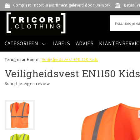
Compleet Tricorp assortiment geleverd door Uniwork
Betaal v
CATEGORIEËN
LABELS
ADVIES
KLANTENSERVIC
Terug naar Home
|
Veiligheidsvest EN1150 Kids
Veiligheidsvest EN1150 Kid
Schrijf je eigen review