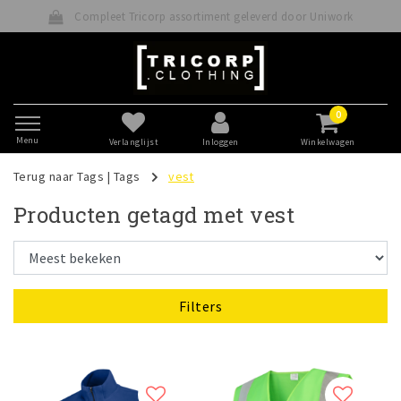
ompleet Tricorp assortiment geleverd door Uniwork
0
Menu
Verlanglijst
Inloggen
Winkelwagen
Terug naar Tags
|
Tags
vest
Producten getagd met vest
Filters