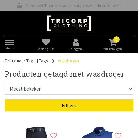
Compleet Tricorp assortiment geleverd door Uniwork
0
Menu
Verlanglijst
Inloggen
Winkelwagen
Terug naar Tags
|
Tags
wasdroger
Producten getagd met wasdroger
Filters