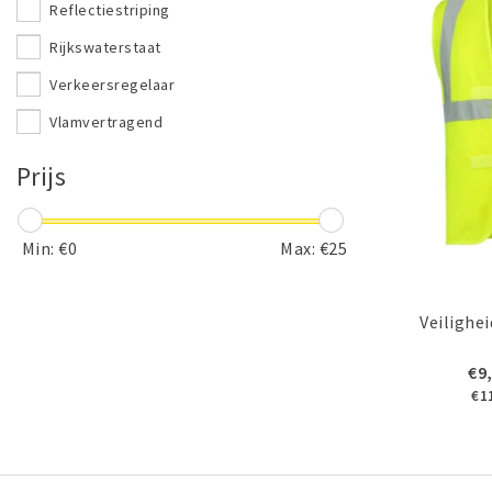
Reflectiestriping
Rijkswaterstaat
Verkeersregelaar
Vlamvertragend
Prijs
Min: €
0
Max: €
25
Veilighe
€9
€1