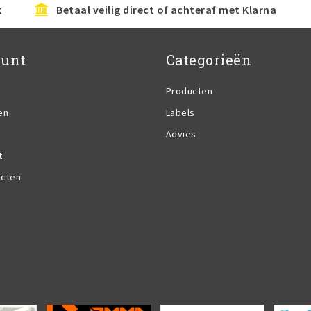
k
Betaal veilig direct of achteraf met Klarna
ount
Categorieën
Producten
en
Labels
Advies
t
ucten