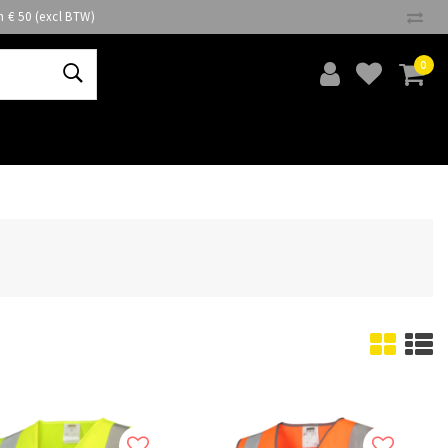
n € 50 (excl BTW)
0