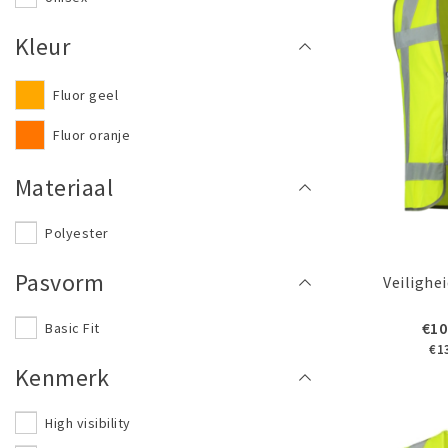
Kleur
Fluor geel
Fluor oranje
Materiaal
Polyester
Pasvorm
Veilighe
€10
Basic Fit
€1
Kenmerk
High visibility