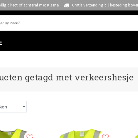
eilig direct of achteraf met Klarna
Gratis verzending bij besteding bove
E
ucten getagd met verkeershesje