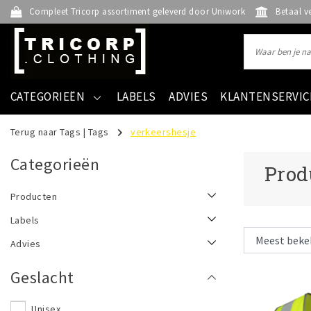
Compleet Tricorp assortiment geleverd door Uniwork
Betaal v
CATEGORIEËN
LABELS
ADVIES
KLANTENSERVIC
Terug naar Tags
|
Tags
verkeershesje
Categorieën
Prod
Producten
Labels
Advies
Geslacht
Unisex