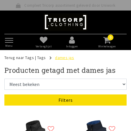
Compleet Tricorp assortiment geleverd door Uniwork
0
Menu
Verlanglijst
Inloggen
Winkelwagen
Terug naar Tags
|
Tags
dames jas
Producten getagd met dames jas
Filters