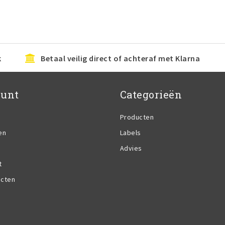
k
Betaal veilig direct of achteraf met Klarna
ount
Categorieën
Producten
en
Labels
Advies
t
ucten