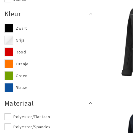
Kleur
Zwart
Grijs
Rood
Oranje
Groen
Blauw
Materiaal
Polyester/Elastaan
Polyester/Spandex