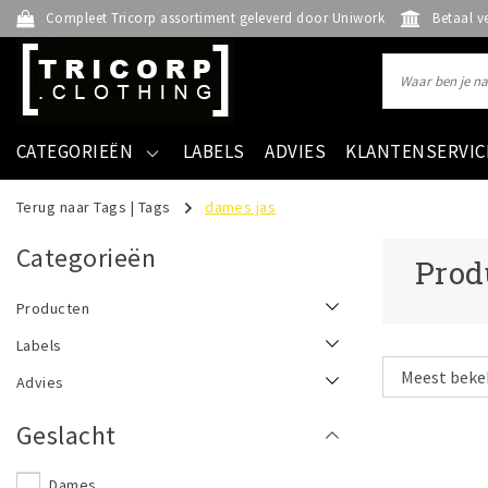
Compleet Tricorp assortiment geleverd door Uniwork
Betaal v
CATEGORIEËN
LABELS
ADVIES
KLANTENSERVIC
Terug naar Tags
|
Tags
dames jas
Categorieën
Prod
Producten
Labels
Advies
Geslacht
Dames