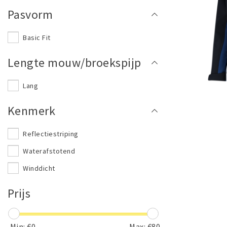
Pasvorm
Basic Fit
Lengte mouw/broekspijp
Lang
Kenmerk
Reflectiestriping
Waterafstotend
Winddicht
Prijs
Min: €
0
Max: €
80