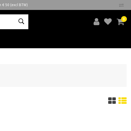
n € 50 (excl BTW)
0