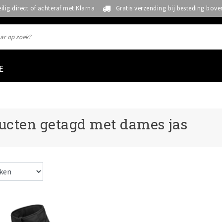
eilig direct of achteraf met Klarna
Gratis verzending bij besteding bove
E
ucten getagd met dames jas