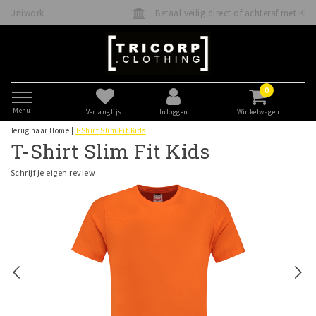
Betaal veilig direct of achteraf met Klarna
0
Menu
Verlanglijst
Inloggen
Winkelwagen
Terug naar Home
|
T-Shirt Slim Fit Kids
T-Shirt Slim Fit Kids
Schrijf je eigen review