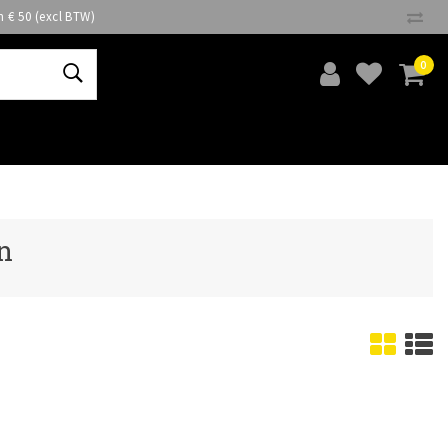
n € 50 (excl BTW)
0
n