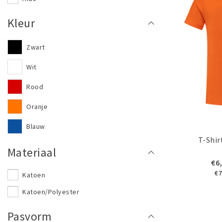
Kleur
Zwart
Wit
Rood
Oranje
Blauw
T-Shir
Materiaal
€6
€7
Katoen
Katoen/Polyester
Pasvorm