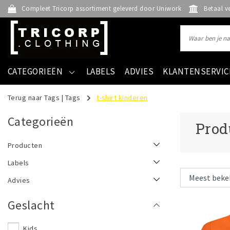
Compleet Tricorp assortiment geleverd door Uniwork
Betaal v
CATEGORIEËN
LABELS
ADVIES
KLANTENSERVIC
Terug naar Tags
|
Tags
t-shirt kinderen
Categorieën
Prod
Producten
Labels
Advies
Geslacht
Kids