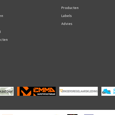
Producten
en
Labels
Advies
t
ucten