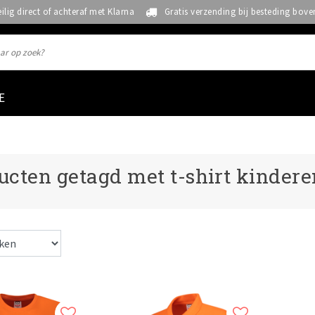
eilig direct of achteraf met Klarna
Gratis verzending bij besteding bove
E
ucten getagd met t-shirt kindere