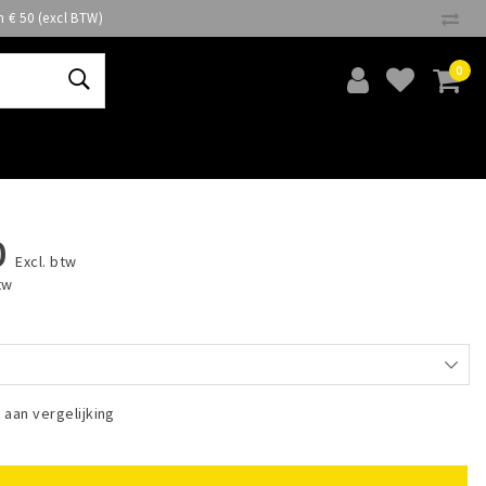
n € 50 (excl BTW)
0
0
Excl. btw
tw
aan vergelijking