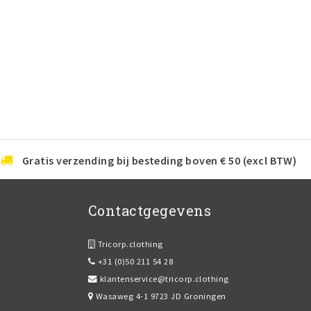
Gratis verzending bij besteding boven € 50 (excl BTW)
Contactgegevens
Tricorp.clothing
+31 (0)50 211 54 28
klantenservice@tricorp.clothing
Wasaweg 4-1 9723 JD Groningen