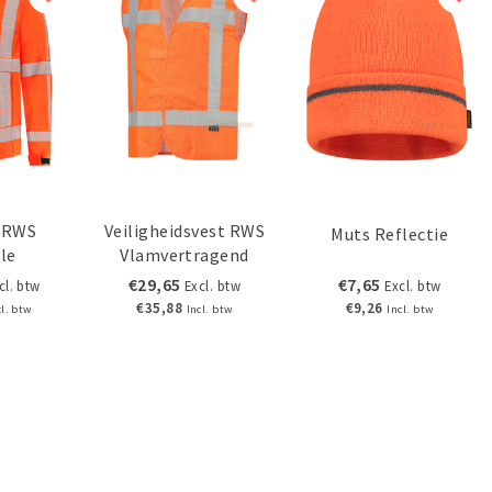
l RWS
Veiligheidsvest RWS
Muts Reflectie
le
Vlamvertragend
Antistatisch
€29,65
€7,65
cl. btw
Excl. btw
Excl. btw
€35,88
€9,26
cl. btw
Incl. btw
Incl. btw