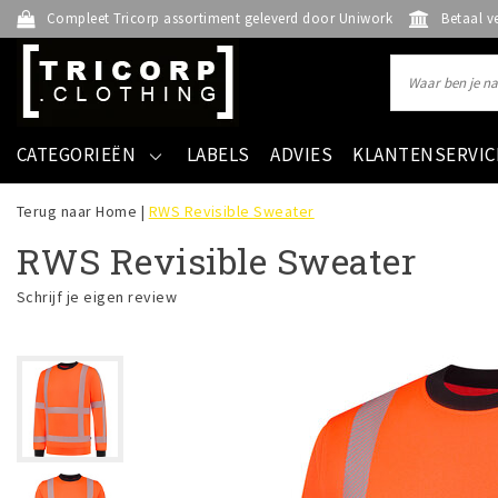
Compleet Tricorp assortiment geleverd door Uniwork
Betaal v
CATEGORIEËN
LABELS
ADVIES
KLANTENSERVIC
Terug naar Home
|
RWS Revisible Sweater
RWS Revisible Sweater
Schrijf je eigen review