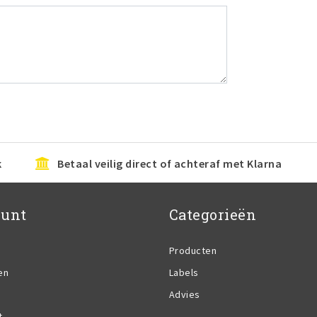
k
Betaal veilig direct of achteraf met Klarna
ount
Categorieën
Producten
en
Labels
Advies
t