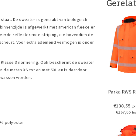
Gerela
erstaat. De sweater is gemaakt van biologisch
 binnenzijde is afgewerkt met american fleece en
eerde reflecterende striping, die bovendien de
 scheurt. Voor extra ademend vermogen is onder
1 Klasse 3 normering. Ook beschermt de sweater
 in de maten XS tot en met 5XL en is daardoor
gewassen worden.
Parka RWS R
€138,55
Ex
€167,65
In
5% polyester