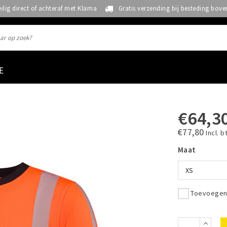
eilig direct of achteraf met Klarna
Gratis verzending bij besteding bove
E
€64,3
€77,80
Incl. b
Maat
XS
Toevoegen 