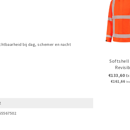
chtbaarheid bij dag, schemer en nacht
Softshel
Revisib
€133,60
Ex
€161,66
In
2
65567502