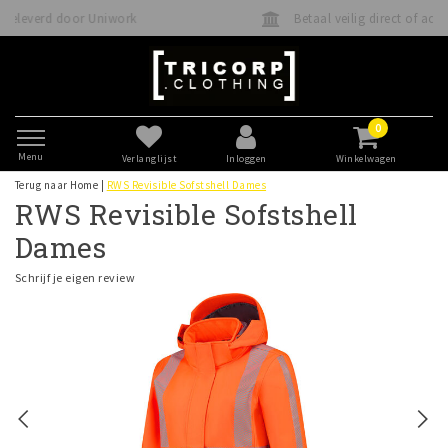
k
Betaal veilig direct of achteraf met Klarna
0
Menu
Verlanglijst
Inloggen
Winkelwagen
Terug naar Home
|
RWS Revisible Sofstshell Dames
RWS Revisible Sofstshell
Dames
Schrijf je eigen review