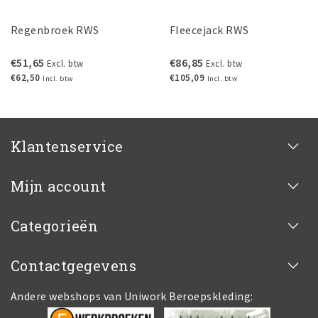
Regenbroek RWS
Fleecejack RWS
€51,65
€86,85
Excl. btw
Excl. btw
€62,50
€105,09
Incl. btw
Incl. btw
Klantenservice
Mijn account
Categorieën
Contactgegevens
Andere webshops van Uniwork Beroepskleding: