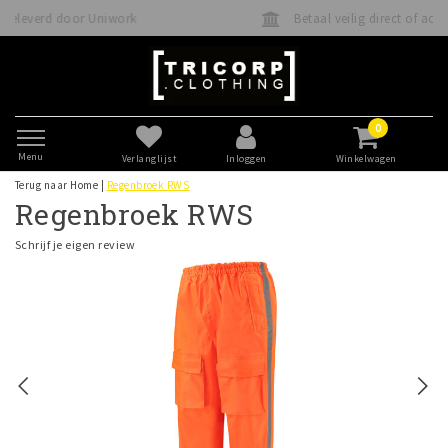
iwork
Betaal veilig direct of achteraf met Klarna
0
Menu
Verlanglijst
Inloggen
Winkelwagen
Terug naar Home
|
Regenbroek RWS
Regenbroek RWS
Schrijf je eigen review