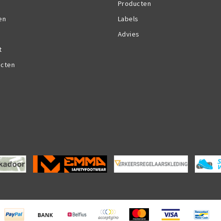
Producten
en
Labels
Advies
t
ucten