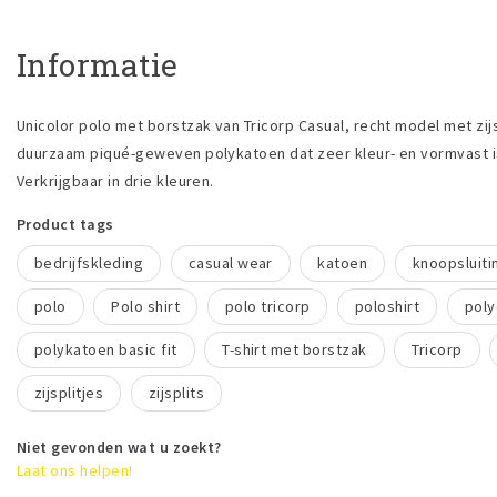
Informatie
Unicolor polo met borstzak van Tricorp Casual, recht model met zijs
duurzaam piqué-geweven polykatoen dat zeer kleur- en vormvast i
Verkrijgbaar in drie kleuren.
Product tags
bedrijfskleding
casual wear
katoen
knoopsluiti
polo
Polo shirt
polo tricorp
poloshirt
poly
polykatoen basic fit
T-shirt met borstzak
Tricorp
zijsplitjes
zijsplits
Niet gevonden wat u zoekt?
Laat ons helpen!