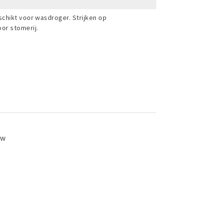
chikt voor wasdroger. Strijken op
or stomerij.
ew