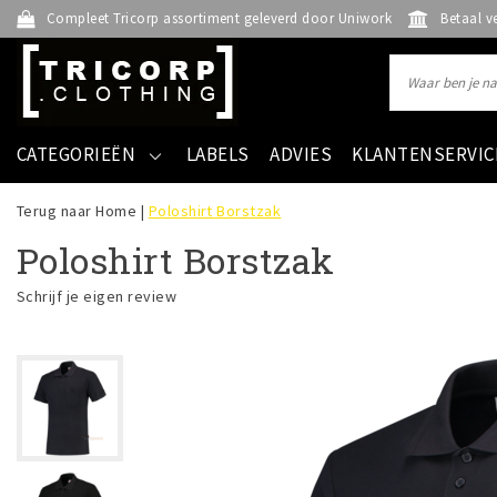
Compleet Tricorp assortiment geleverd door Uniwork
Betaal v
CATEGORIEËN
LABELS
ADVIES
KLANTENSERVIC
Terug naar Home
|
Poloshirt Borstzak
Poloshirt Borstzak
Schrijf je eigen review