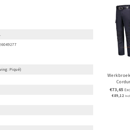
1
26049277
ing: Piqué)
Werkbroek
Cordu
€73,65
Exc
€89,12
Inc