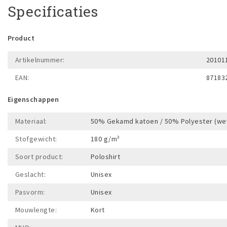
Specificaties
Product
Artikelnummer:
20101
EAN:
87183
Eigenschappen
Materiaal:
50% Gekamd katoen / 50% Polyester (wev
Stofgewicht:
180 g/m²
Soort product:
Poloshirt
Geslacht:
Unisex
Pasvorm:
Unisex
Mouwlengte:
Kort