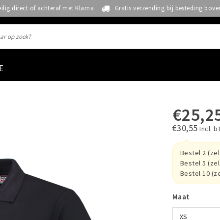
eilig direct of achteraf met Klarna
Gratis verzending bij besteding bove
E
€25,2
€30,55
Incl. b
Bestel 2 (ze
Bestel 5 (ze
Bestel 10 (z
Maat
XS