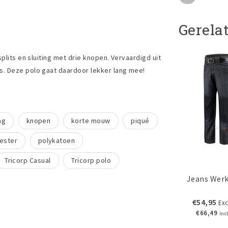
Gerela
plits en sluiting met drie knopen. Vervaardigd uit
s. Deze polo gaat daardoor lekker lang mee!
ng
knopen
korte mouw
piqué
ester
polykatoen
Tricorp Casual
Tricorp polo
Jeans Wer
€54,95
Exc
€66,49
Inc