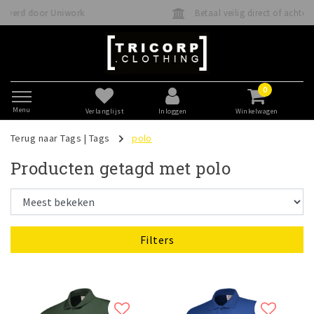
Betaal veilig direct of achteraf met Klarna
0
Menu
Verlanglijst
Inloggen
Winkelwagen
Terug naar Tags
|
Tags
polo
Producten getagd met polo
Filters