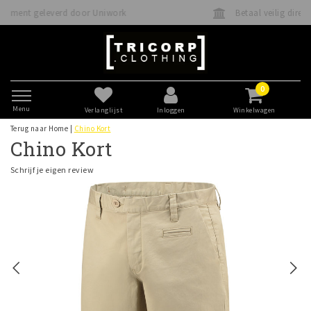
work
Betaal veilig direct of achteraf met Klarna
0
Menu
Verlanglijst
Inloggen
Winkelwagen
Terug naar Home
|
Chino Kort
Chino Kort
Schrijf je eigen review