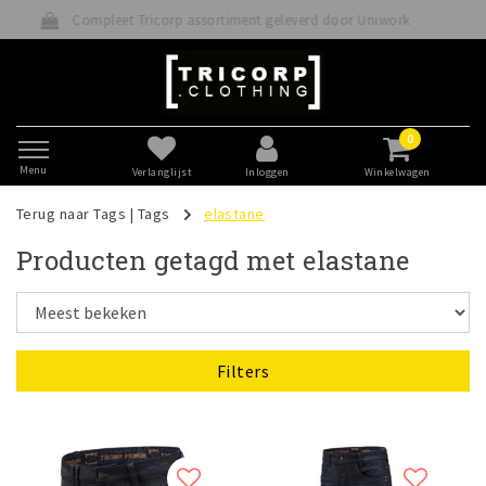
 Tricorp assortiment geleverd door Uniwork
Betaal
0
Menu
Verlanglijst
Inloggen
Winkelwagen
Terug naar Tags
|
Tags
elastane
Producten getagd met elastane
Filters