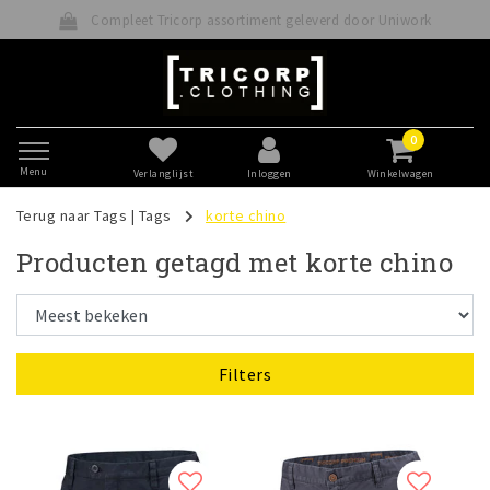
Compleet Tricorp assortiment geleverd door Uniwork
0
Menu
Verlanglijst
Inloggen
Winkelwagen
Terug naar Tags
|
Tags
korte chino
Producten getagd met korte chino
Filters