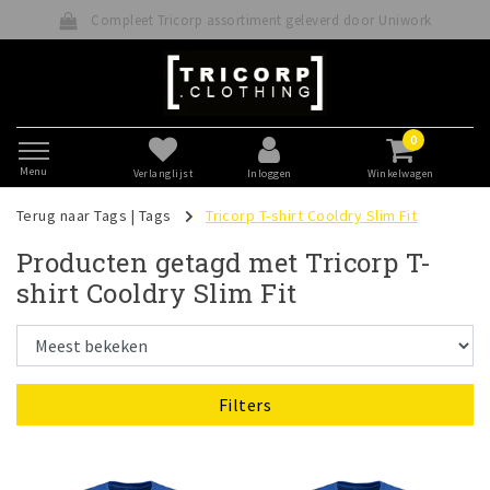
Compleet Tricorp assortiment geleverd door Uniwork
0
Menu
Verlanglijst
Inloggen
Winkelwagen
Terug naar Tags
|
Tags
Tricorp T-shirt Cooldry Slim Fit
Producten getagd met Tricorp T-
shirt Cooldry Slim Fit
Filters