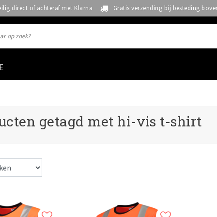
eilig direct of achteraf met Klarna
Gratis verzending bij besteding bove
E
ucten getagd met hi-vis t-shirt