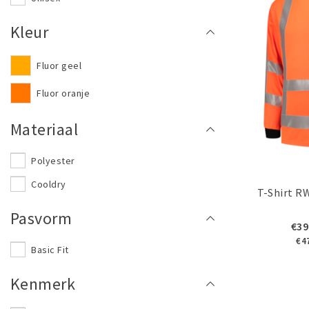
Kleur
Fluor geel
Fluor oranje
Materiaal
Polyester
Cooldry
T-Shirt R
Pasvorm
€39
€4
Basic Fit
Kenmerk