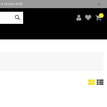
n € 50 (excl BTW)
0