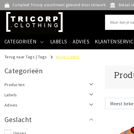
Compleet Tricorp assortiment geleverd door Uniwork
Betaal v
CATEGORIEËN
LABELS
ADVIES
KLANTENSERVIC
Terug naar Tags
|
Tags
hi-vis t-shirt
Categorieën
Prod
Producten
Labels
Advies
Geslacht
Unisex