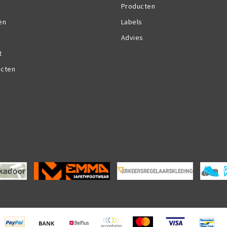
Producten
en
Labels
Advies
t
ucten