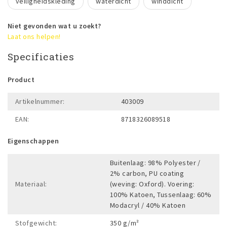
veiligheidskleding
waterdicht
winddicht
Niet gevonden wat u zoekt?
Laat ons helpen!
Specificaties
Product
Artikelnummer:
403009
EAN:
8718326089518
Eigenschappen
Buitenlaag: 98% Polyester /
2% carbon, PU coating
Materiaal:
(weving: Oxford). Voering:
100% Katoen, Tussenlaag: 60%
Modacryl / 40% Katoen
Stofgewicht:
350 g/m²