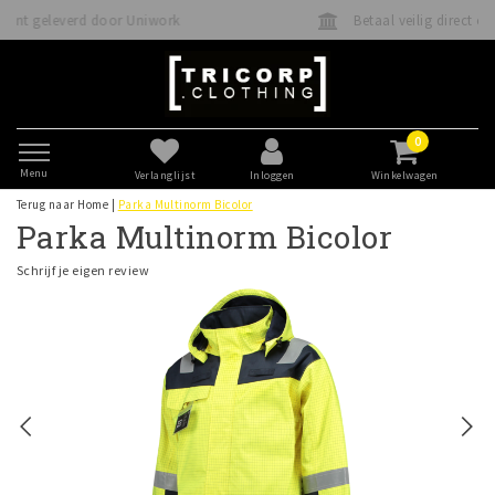
Betaal veilig direct of achteraf met Klarna
0
Menu
Verlanglijst
Inloggen
Winkelwagen
Terug naar Home
|
Parka Multinorm Bicolor
Parka Multinorm Bicolor
Schrijf je eigen review