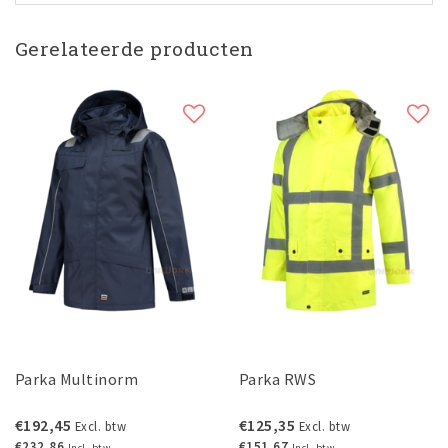
Gerelateerde producten
Parka Multinorm
Parka RWS
€192,45
€125,35
Excl. btw
Excl. btw
€232,86
€151,67
Incl. btw
Incl. btw