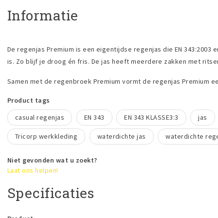
Informatie
De regenjas Premium is een eigentijdse regenjas die EN 343:2003 e
is. Zo blijf je droog én fris. De jas heeft meerdere zakken met ri
Samen met de regenbroek Premium vormt de regenjas Premium een 
Product tags
casual regenjas
EN 343
EN 343 KLASSE3:3
jas
Tricorp werkkleding
waterdichte jas
waterdichte reg
Niet gevonden wat u zoekt?
Laat ons helpen!
Specificaties