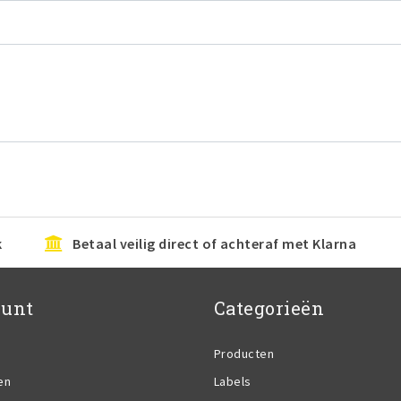
k
Betaal veilig direct of achteraf met Klarna
ount
Categorieën
Producten
en
Labels