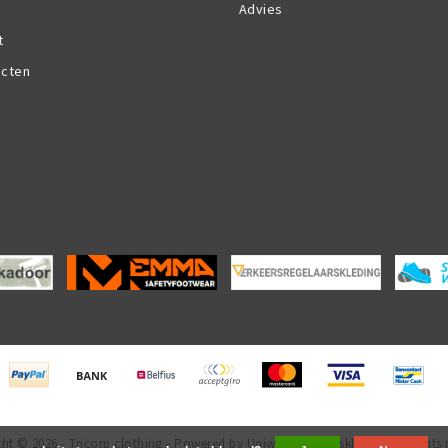
Advies
t
ucten
ht © 2026 - Tricorp.clothing - Powered by Uniwork Beroepskleding All rights 