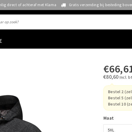
eilig direct of achteraf met Klarna
Gratis verzending bij besteding bove
E
€66,6
€80,60
Incl. b
Bestel 2 (ze
Bestel 5 (ze
Bestel 10 (z
Maat
5XL