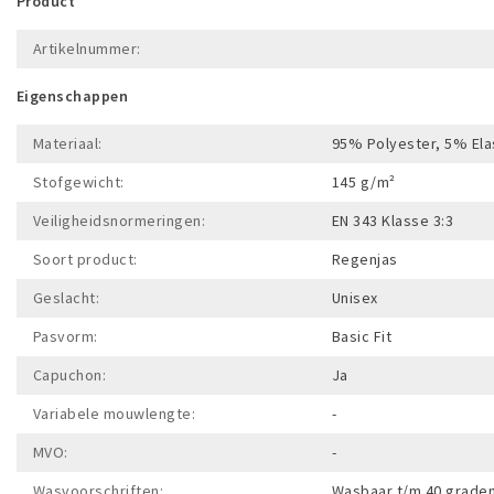
Product
Artikelnummer:
Eigenschappen
Materiaal:
95% Polyester, 5% Ela
Stofgewicht:
145 g/m²
Veiligheidsnormeringen:
EN 343 Klasse 3:3
Soort product:
Regenjas
Geslacht:
Unisex
Pasvorm:
Basic Fit
Capuchon:
Ja
Variabele mouwlengte:
-
MVO:
-
Wasvoorschriften:
Wasbaar t/m 40 graden.