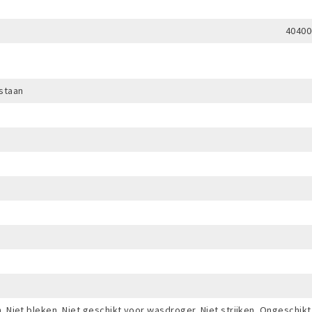
40400
staan
 Niet bleken. Niet geschikt voor wasdroger. Niet strijken. Ongeschikt