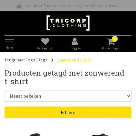
Compleet Tricorp assortiment geleverd door Uniwork
0
Menu
Verlanglijst
Inloggen
Winkelwagen
Terug naar Tags
|
Tags
zonwerend t-shirt
Producten getagd met zonwerend
t-shirt
Filters