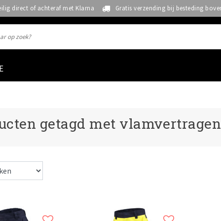
eilig direct of achteraf met Klarna
Gratis verzending bij besteding bove
E
ucten getagd met vlamvertragen