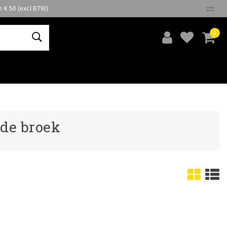
n € 50 (excl BTW)
0
de broek