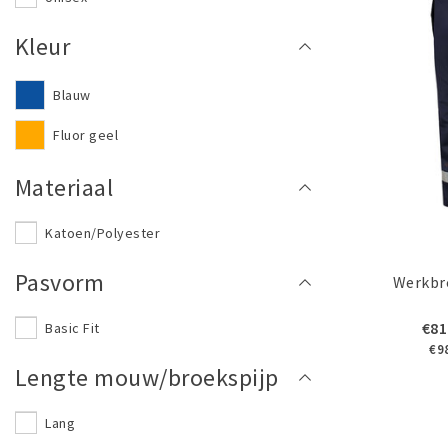
Kleur
Blauw
Fluor geel
Materiaal
Katoen/Polyester
Pasvorm
Werkbr
€81
Basic Fit
€9
Lengte mouw/broekspijp
Lang