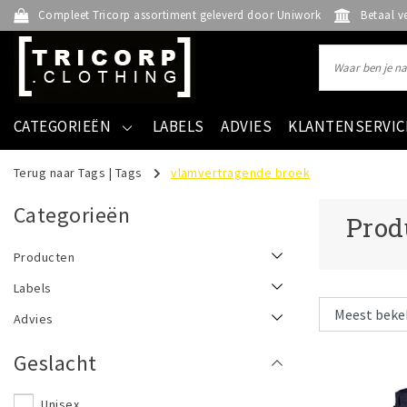
Compleet Tricorp assortiment geleverd door Uniwork
Betaal v
CATEGORIEËN
LABELS
ADVIES
KLANTENSERVIC
Terug naar Tags
|
Tags
vlamvertragende broek
Categorieën
Prod
Producten
Labels
Advies
Geslacht
Unisex