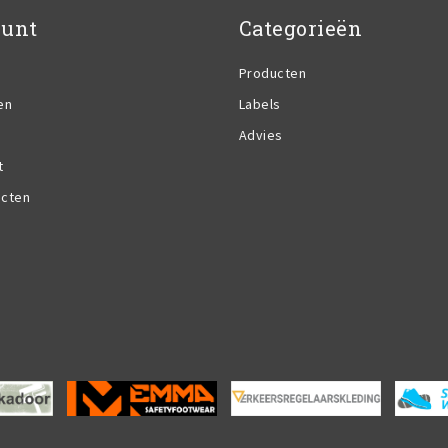
ount
Categorieën
Producten
en
Labels
Advies
t
ucten